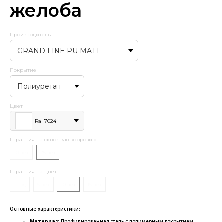
желоба
Производитель
Покрытие
Цвет
Ral 7024
Гарантия на сквозную коррозию
10 лет
25 лет
Гарантия на цвет
1 год
5 лет
10 лет
15 лет
Основные характеристики:
Материал
: Профилированная сталь с полимерным покрытием