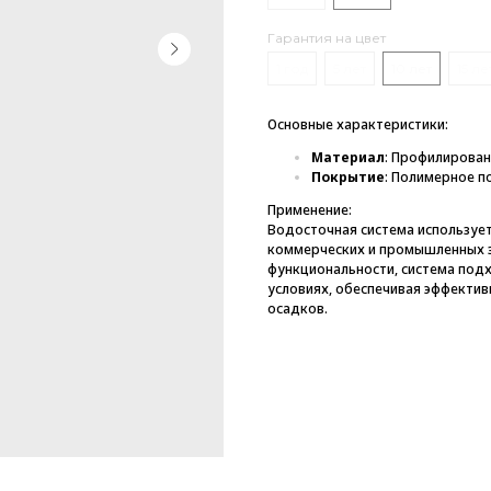
Гарантия на цвет
1 год
5 лет
10 лет
15 ле
Основные характеристики:
Материал
: Профилирован
Покрытие
: Полимерное по
Применение:
Водосточная система использует
коммерческих и промышленных з
функциональности, система подх
условиях, обеспечивая эффектив
осадков.